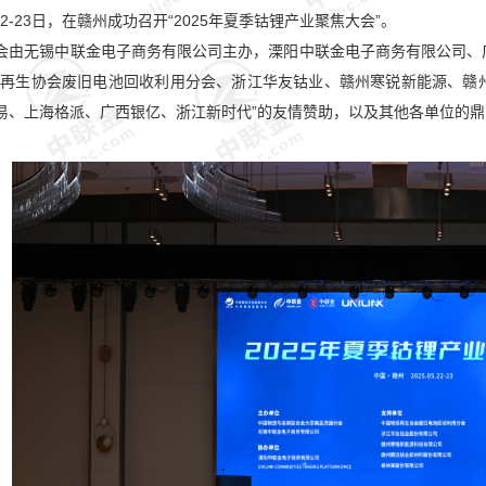
月22-23日，在赣州成功召开“2025年夏季钴锂产业聚焦大会”。
会由无锡中联金电子商务有限公司主办，溧阳中联金电子商务有限公司、
资再生协会废旧电池回收利用分会、浙江华友钴业、赣州寒锐新能源、赣
易、上海格派、广西银亿、浙江新时代”的友情赞助，以及其他各单位的鼎